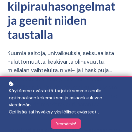
kilpirauhasongelmat
ja geenit niiden
taustalla
Kuumia aaltoja, univaikeuksia, seksuaalista
haluttomuutta, keskivartalolihavuutta,
mielialan vaihteluita, nivel- ja lihaskipuja…
Vaihdevuodet ovat jokaisella naisella
yksilölliset, ja oireiden voimakkuus ja kesto
Käytämme evästeitä tarjotaksemme sinulle
vaihtelevat. Oikeanlaisen hoidon löytäminen
optimaalisen kokemuksen ja asiaankuuluvan
voi kuitenkin merkittävästi parantaa
viestinnän.
Opi lisää
tai
hyväksy yksilölliset evästeet
.
elämänlaatua vaihdevuosien aikana.
Ymmärsin!
Ikääntyville naisille suunnattu webinaarimme