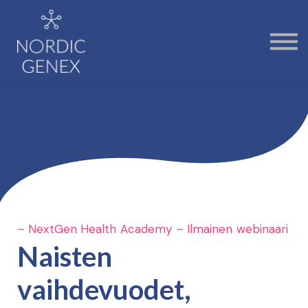
Ammattilaisille
Tietoa meistä
Kirjaudu
Rekisteröidy
– NextGen Health Academy – Ilmainen webinaari
Naisten
vaihdevuodet,